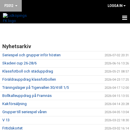
P2012
LOGGA IN
HEM
NYHETER
Nyhetsarkiv
KALENDER
Seriespel och grupper inför hösten
2026-07-02 20:31
Skadevi cup 26-28/6
2026-06-16 13:26
MATCHER
Klassfotboll och städuppdrag
2026-05-21 08:57
TRUPPEN
Föräldrauppdrag klassfotbollen
2026-04-23 17:25
Träningsläger på Tigervallen 30/4 till 1/5
2026-04-17 12:00
BILDGALLERI
Bollkalleuppdrag på Framnäs
2026-04-15 13:55
Kakförsäljning
DOKUMENT
2026-04-14 20:28
Grupper till seriespel våren
2026-04-05 13:04
KONTAKT
V 13
2026-03-22 18:30
Fritidskortet
2026-03-02 16:14