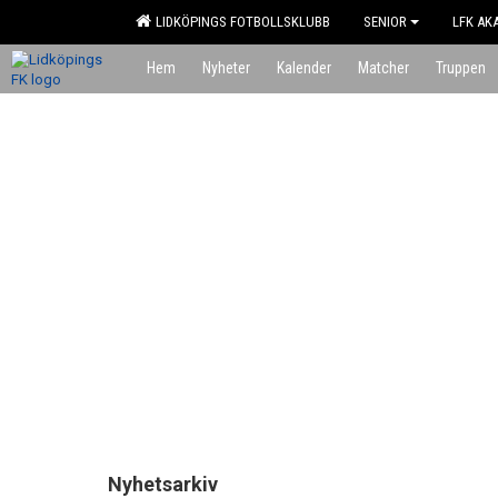
LIDKÖPINGS FOTBOLLSKLUBB
SENIOR
LFK AK
Hem
Nyheter
Kalender
Matcher
Truppen
Nyhetsarkiv