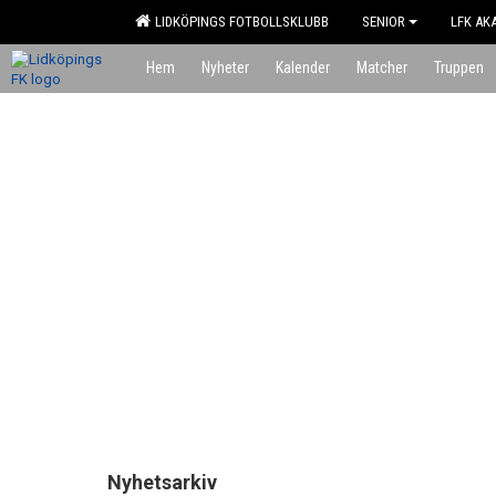
LIDKÖPINGS FOTBOLLSKLUBB
SENIOR
LFK AK
Hem
Nyheter
Kalender
Matcher
Truppen
Nyhetsarkiv