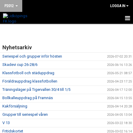
P2012
LOGGA IN
HEM
NYHETER
Nyhetsarkiv
KALENDER
Seriespel och grupper inför hösten
2026-07-02 20:31
Skadevi cup 26-28/6
2026-06-16 13:26
MATCHER
Klassfotboll och städuppdrag
2026-05-21 08:57
TRUPPEN
Föräldrauppdrag klassfotbollen
2026-04-23 17:25
Träningsläger på Tigervallen 30/4 till 1/5
2026-04-17 12:00
BILDGALLERI
Bollkalleuppdrag på Framnäs
2026-04-15 13:55
Kakförsäljning
DOKUMENT
2026-04-14 20:28
Grupper till seriespel våren
2026-04-05 13:04
KONTAKT
V 13
2026-03-22 18:30
Fritidskortet
2026-03-02 16:14