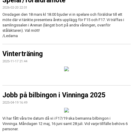
Spelar/föräldramöte
2026-02-20 22:01
Onsdagen den 18 mars kl 18.00 bjuder vi in spelare och föräldrar till ett
möte där vi tänkte presentera årets upplägg för F15 och F17. Vi träffas i
samlingssalen i Arenan (längst bort på andra våningen, ovanför
ståläktaren). Väl mött!
/Ledarna
Vinterträning
2025-11-17 21:44
Jobb på bilbingon i Vinninga 2025
2025-04-19 16:49
Vi har fått våra tre datum då vi i F17/19 ska bemanna bilbingon i
Vinninga. Måndagen 12 maj, 16 juni samt 28 juli. Vid varje tillfälle behövs 6
personer.