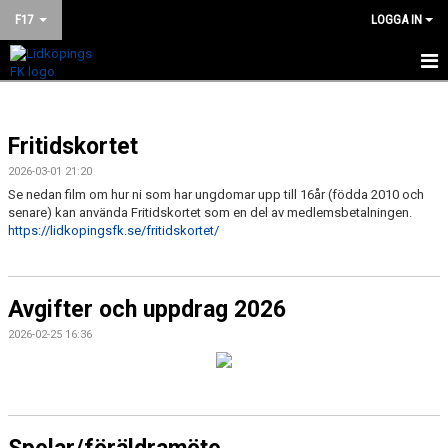
F17
LOGGA IN
HEM
Fritidskortet
NYHETER
2026-03-01 21:20
KALENDER
Se nedan film om hur ni som har ungdomar upp till 16år (födda 2010 och
senare) kan använda Fritidskortet som en del av medlemsbetalningen.
MATCHER
https://lidkopingsfk.se/fritidskortet/
TRUPPEN
Avgifter och uppdrag 2026
BILDGALLERI
2026-02-25 16:36
DOKUMENT
KONTAKT