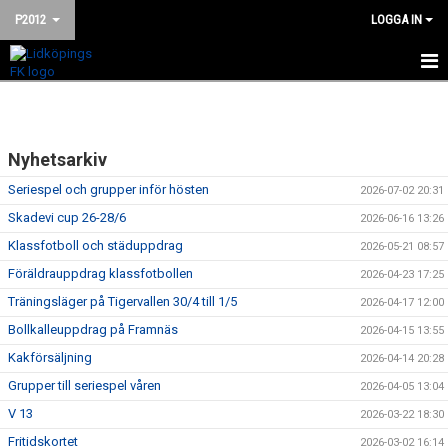
P2012
LOGGA IN
HEM
NYHETER
Nyhetsarkiv
KALENDER
Seriespel och grupper inför hösten
2026-07-02 20:31
Skadevi cup 26-28/6
2026-06-16 13:26
MATCHER
Klassfotboll och städuppdrag
2026-05-21 08:57
TRUPPEN
Föräldrauppdrag klassfotbollen
2026-04-23 17:25
Träningsläger på Tigervallen 30/4 till 1/5
2026-04-17 12:00
BILDGALLERI
Bollkalleuppdrag på Framnäs
2026-04-15 13:55
Kakförsäljning
DOKUMENT
2026-04-14 20:28
Grupper till seriespel våren
2026-04-05 13:04
KONTAKT
V 13
2026-03-22 18:30
Fritidskortet
2026-03-02 16:14