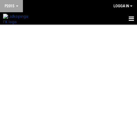
P2015
LOGGA IN
HEM
NYHETER
KALENDER
MATCHER
TRUPPEN
BILDGALLERI
DOKUMENT
KONTAKT