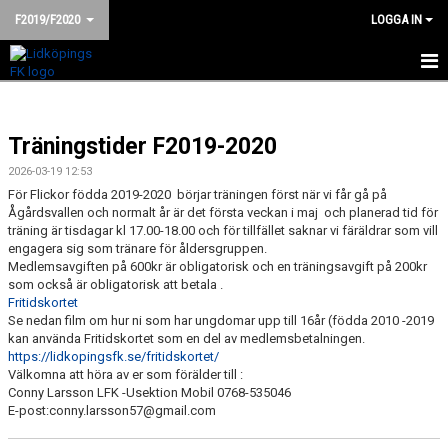
F2019/F2020
LOGGA IN
HEM
Träningstider F2019-2020
NYHETER
2026-03-19 12:53
KALENDER
För Flickor födda 2019-2020 börjar träningen först när vi får gå på
Ågårdsvallen och normalt år är det första veckan i maj och planerad tid för
MATCHER
träning är tisdagar kl 17.00-18.00 och för tillfället saknar vi färäldrar som vill
engagera sig som tränare för åldersgruppen.
Medlemsavgiften på 600kr är obligatorisk och en träningsavgift på 200kr
TRUPPEN
som också är obligatorisk att betala .
Fritidskortet
BILDGALLERI
Se nedan film om hur ni som har ungdomar upp till 16år (födda 2010 -2019
kan använda Fritidskortet som en del av medlemsbetalningen.
https://lidkopingsfk.se/fritidskortet/
DOKUMENT
Välkomna att höra av er som förälder till :
Conny Larsson LFK -Usektion Mobil 0768-535046
KONTAKT
E-post:conny.larsson57@gmail.com