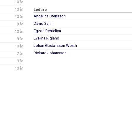
10 år
10 år
Ledare
Angelica Stensson
10 år
David Sahlin
9 år
Egzon Restelica
10 år
Evelina Rigland
9 år
Johan Gustafsson Westh
10 år
Rickard Johansson
7 år
9 år
10 år