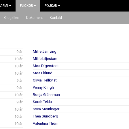
ADEMI
FLICKOR
POJKAR
Bildgalleri
Dokument
Kontakt
Millie Järnving
9 år
Millie Liljestam
10 år
Moa Digerstedt
10 år
Moa Eklund
10 år
Olivia Hellkvist
9 år
Penny Klingh
9 år
Ronja Glännman
10 år
Sarah Teklu
9 år
Svea Meurlinger
10 år
Thea Sundberg
10 år
Valentina Thörn
10 år