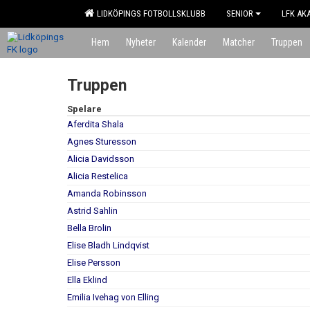
LIDKÖPINGS FOTBOLLSKLUBB
SENIOR
LFK AK
Hem
Nyheter
Kalender
Matcher
Truppen
Truppen
Spelare
Aferdita Shala
Agnes Sturesson
Alicia Davidsson
Alicia Restelica
Amanda Robinsson
Astrid Sahlin
Bella Brolin
Elise Bladh Lindqvist
Elise Persson
Ella Eklind
Emilia Ivehag von Elling